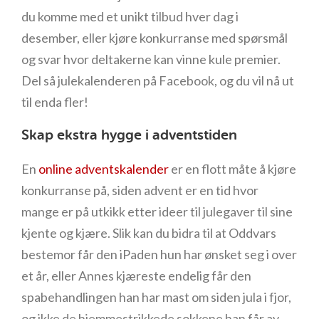
du komme med et unikt tilbud hver dag i
desember, eller kjøre konkurranse med spørsmål
og svar hvor deltakerne kan vinne kule premier.
Del så julekalenderen på Facebook, og du vil nå ut
til enda fler!
Skap ekstra hygge i adventstiden
En
online adventskalender
er en flott måte å kjøre
konkurranse på, siden advent er en tid hvor
mange er på utkikk etter ideer til julegaver til sine
kjente og kjære. Slik kan du bidra til at Oddvars
bestemor får den iPaden hun har ønsket seg i over
et år, eller Annes kjæreste endelig får den
spabehandlingen han har mast om siden jula i fjor,
og ikke de hjemmestrikkede sokkene han får av