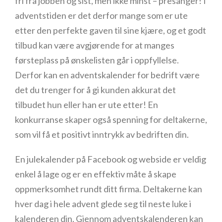
fri fra jobben og sist, men ikke minst – presanger! I
adventstiden er det derfor mange som er ute
etter den perfekte gaven til sine kjære, og et godt
tilbud kan være avgjørende for at manges
førsteplass på ønskelisten går i oppfyllelse.
Derfor kan en adventskalender for bedrift være
det du trenger for å gi kunden akkurat det
tilbudet hun eller han er ute etter! En
konkurranse skaper også spenning for deltakerne,
som vil få et positivt inntrykk av bedriften din.
En julekalender på Facebook og webside er veldig
enkel å lage og er en effektiv måte å skape
oppmerksomhet rundt ditt firma. Deltakerne kan
hver dag i hele advent glede seg til neste luke i
kalenderen din. Gjennom adventskalenderen kan