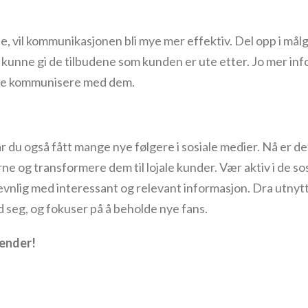
vil kommunikasjonen bli mye mer effektiv. Del opp i målgr
 du kunne gi de tilbudene som kunden er ute etter. Jo mer i
unne kommunisere med dem.
du også fått mange nye følgere i sosiale medier. Nå er det
ne og transformere dem til lojale kunder. Vær aktiv i de so
evnlig med interessant og relevant informasjon. Dra utnytte
 seg, og fokuser på å beholde nye fans.
lender!