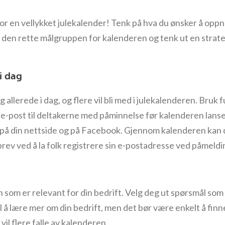
or en vellykket julekalender! Tenk på hva du ønsker å opp
n den rette målgruppen for kalenderen og tenk ut en strat
i dag
 allerede i dag, og flere vil bli med i julekalenderen. Bruk
 e-post til deltakerne med påminnelse før kalenderen lans
på din nettside og på Facebook. Gjennom kalenderen kan
rev ved å la folk registrere sin e-postadresse ved påmeldi
n som er relevant for din bedrift. Velg deg ut spørsmål s
l å lære mer om din bedrift, men det bør være enkelt å fin
vil flere falle av kalenderen.