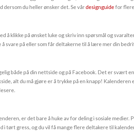
 dersom du heller ønsker det. Se vår
designguide
for flere
ed å klikke på ønsket luke og skriv inn spørsmål og svaralt
svare på eller som får deltakerne til å lære mer din bedrif
gelig både på din nettside og på Facebook. Det er svært e
side, alt du må gjøre er å trykke på en knapp! Kalenderen e
lesere.
lenderen, er det bare å huke av for deling i sosiale medier
 i tørt gress, og du vil få mange flere deltakere til kalender