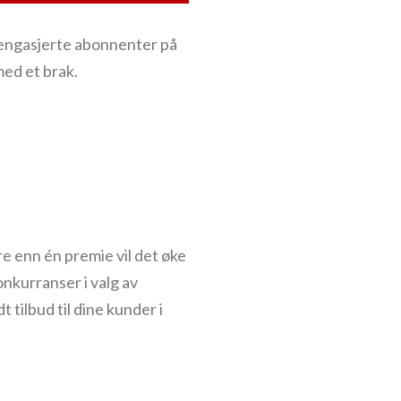
fe engasjerte abonnenter på
med et brak.
re enn én premie vil det øke
onkurranser i valg av
t tilbud til dine kunder i