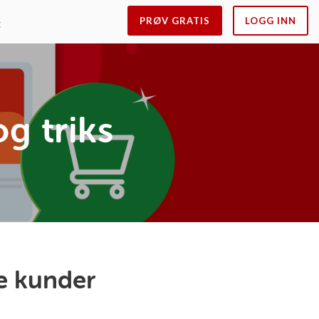
PRØV GRATIS
LOGG INN
t
g triks
re kunder