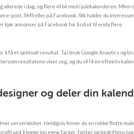
 allerede i dag, og flere vil bli med i julekalenderen. Minn 
om e-post, SMS eller på Facebook. Slik holder du interesse
r kjør annonser på Facebook for å nå ut til enda flere.
 å få et optimalt resultat. Ta i bruk Google Anaytics og bru
tersom resultatene viser seg, og du vil få en effektiv kalen
esigner og deler din kalend
vitner om seriøsitet. Heldigvis finner du en rekke flotte ma
e profil ved å legge inn egne farger, fonter og bedriftens l