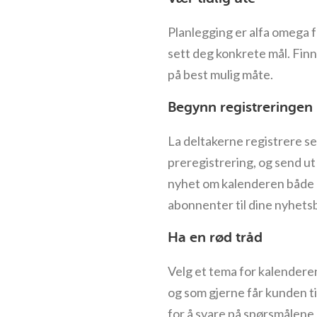
Planlegging er alfa omega f
sett deg konkrete mål. Fin
på best mulig måte.
Begynn registreringen 
La deltakerne registrere seg
preregistrering, og send ut
nyhet om kalenderen både 
abonnenter til dine nyhetsb
Ha en rød tråd
Velg et tema for kalendere
og som gjerne får kunden ti
for å svare på spørsmålene, 