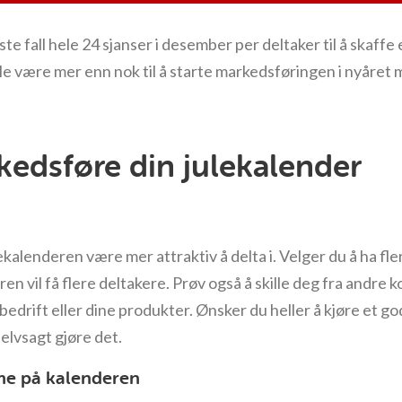
beste fall hele 24 sjanser i desember per deltaker til å skaf
le være mer enn nok til å starte markedsføringen i nyåret 
rkedsføre din julekalender
ekalenderen være mer attraktiv å delta i. Velger du å ha fle
n vil få flere deltakere. Prøv også å skille deg fra andre k
bedrift eller dine produkter. Ønsker du heller å kjøre et god
selvsagt gjøre det.
e på kalenderen