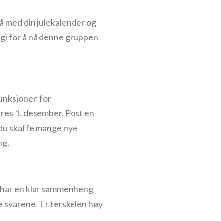
nå med din julekalender og
egi for å nå denne gruppen
 funksjonen for
eres 1. desember. Post en
 du skaffe mange nye
ng.
om har en klar sammenheng
ne svarene! Er terskelen høy