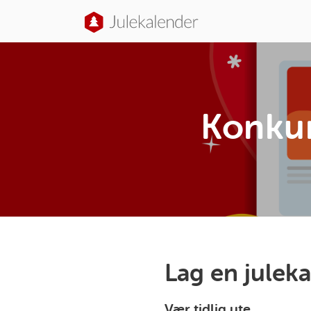
Konkur
Lag en juleka
Vær tidlig ute