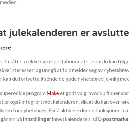
e medier.
 at julekalenderen er avslutte
kere
 du fått en rekke nye e-postabonnenter, som du kan følge
 vekke interessen og unngå at folk melder seg av nyhetsbrev
er kan du fortsette å sende de gode nyhetsbrev jevnlig med
t superenkle program
Make
et godt valg, hvor du finner sa
er også integrert mot kalenderen, slik at du kan overføre
listen for nyhetsbrev. For å aktivere denne funksjonen må
 går inn på
Innstillinger
inne i kalenderen, så
E-postmarke