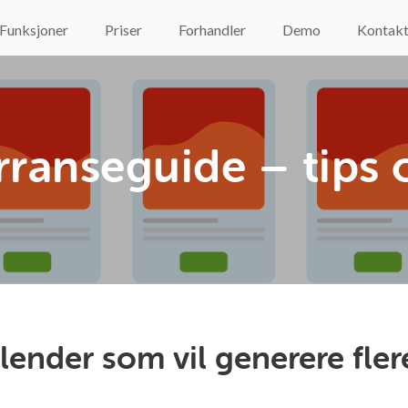
Funksjoner
Priser
Forhandler
Demo
Kontak
ranseguide – tips o
lender som vil generere fle