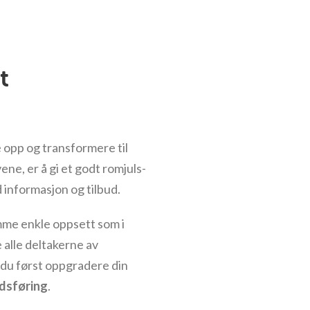
t
 opp og transformere til
ene, er å gi et godt romjuls-
 informasjon og tilbud.
mme enkle oppsett som i
 alle deltakerne av
 du først oppgradere din
dsføring
.