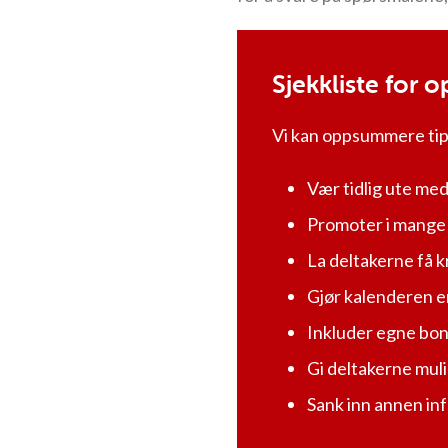
Sjekkliste for 
Vi kan oppsummere tip
Vær tidlig ute me
Promoter i mange 
La deltakerne få k
Gjør kalenderen e
Inkluder egne bon
Gi deltakerne muli
Sank inn annen in