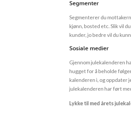
Segmenter
Segmenterer du mottakerne, 
kjønn, bosted etc. Slik vil
kunder, jo bedre vil du k
Sosiale medier
Gjennom julekalenderen har 
hugget for å beholde følger
kalenderen i, og oppdater j
julekalenderen har ført med
Lykke til med årets juleka