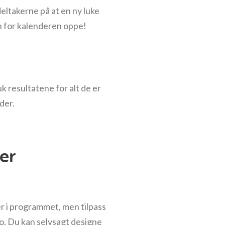
deltakerne på at en ny luke
n for kalenderen oppe!
k resultatene for alt de er
der.
er
ler i programmet, men tilpass
ogo. Du kan selvsagt designe