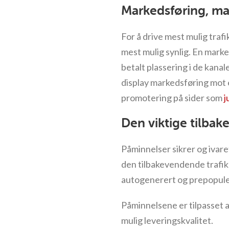
Markedsføring, ma
For å drive mest mulig trafi
mest mulig synlig. En mark
betalt plassering i de kana
display markedsføring mot
promotering på sider som
j
Den viktige tilba
Påminnelser sikrer og ivare
den tilbakevendende trafikk
autogenerert og prepopuler
Påminnelsene er tilpasset a
mulig leveringskvalitet.