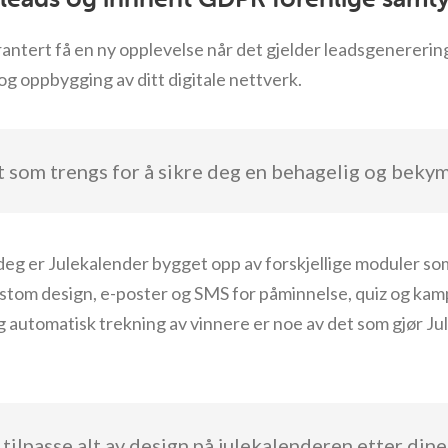
rantert få en ny opplevelse når det gjelder leadsgenererin
og oppbygging av ditt digitale nettverk.
t som trengs for å sikre deg en behagelig og beky
 deg er Julekalender bygget opp av forskjellige moduler so
stom design, e-poster og SMS for påminnelse, quiz og ka
 automatisk trekning av vinnere er noe av det som gjør Jul
tilpasse alt av design på julekalenderen etter din