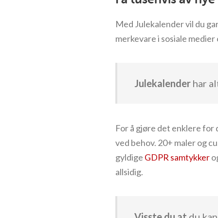
Med Julekalender vil du ga
merkevare i sosiale medier 
Julekalender
har al
For å gjøre det enklere for
ved behov. 20+ maler og cu
gyldige
GDPR samtykker
og
allsidig.
Visste du at
du kan 