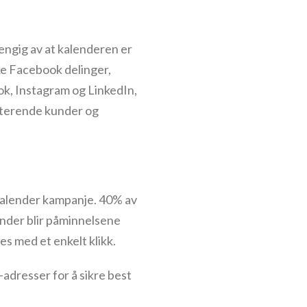
vhengig av at kalenderen er
ke Facebook delinger,
ok, Instagram og LinkedIn,
sterende kunder og
lekalender kampanje. 40% av
ender blir påminnelsene
s med et enkelt klikk.
-adresser for å sikre best