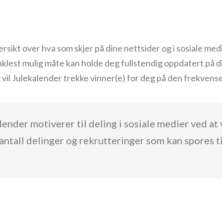
ersikt over hva som skjer på dine nettsider og i sosiale medi
nklest mulig måte kan holde deg fullstendig oppdatert på 
g vil Julekalender trekke vinner(e) for deg på den frekvense
ender motiverer til deling i sosiale medier ved at
ntall delinger og rekrutteringer som kan spores ti