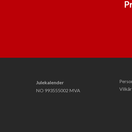
P
Perso
Julekalender
Vilkår
NO 993555002 MVA