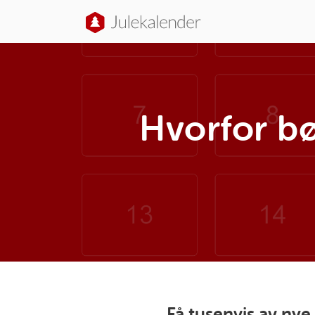
Hvorfor bø
Få tusenvis av ny