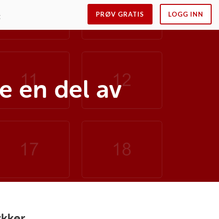
PRØV GRATIS
LOGG INN
t
e en del av
ykker