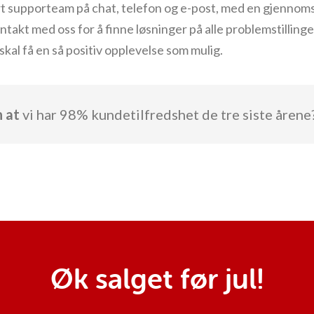
rt supporteam på chat, telefon og e-post, med en gjennoms
ontakt med oss for å finne løsninger på alle problemstilling
 skal få en så positiv opplevelse som mulig.
n at
vi har 98% kundetilfredshet de tre siste årene
Øk salget før jul!