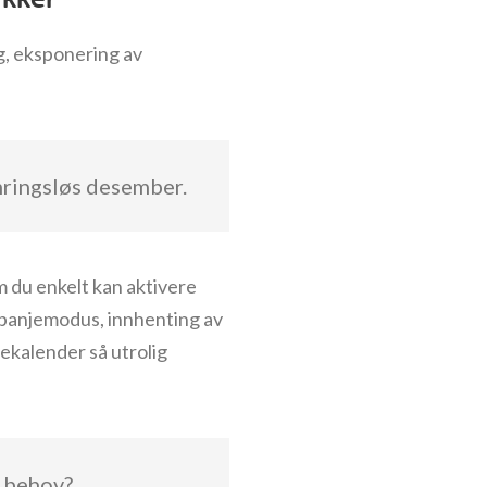
g, eksponering av
mringsløs desember.
m du enkelt kan aktivere
mpanjemodus, innhenting av
ekalender så utrolig
e behov?