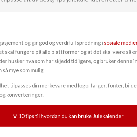
asjement og gir god og verdifull spredning i
sosiale medie
t skal fungere på alle plattformer og at det skal være så e
der husker hva som har skjedd tidligere, og bruker denne i
 så mye som mulig.
t tilpasses din merkevare med logo, farger, fonter, bilder o
 og konverteringer.
10 tips til hvordan du kan bruke Julekalender