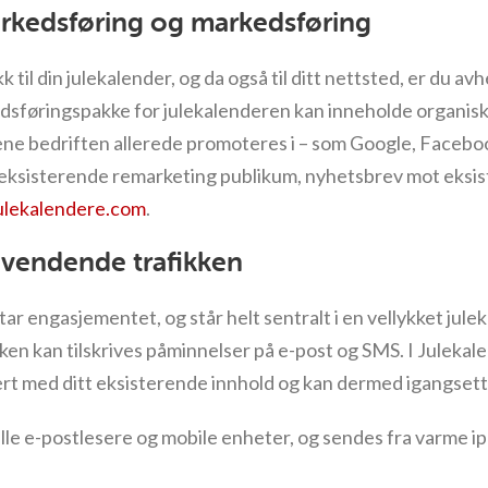
rkedsføring og markedsføring
kk til din julekalender, og da også til ditt nettsted, er du a
edsføringspakke for julekalenderen kan inneholde organis
lene bedriften allerede promoteres i – som Google, Facebo
 eksisterende remarketing publikum, nyhetsbrev mot eksi
ulekalendere.com
.
kevendende trafikken
tar engasjementet, og står helt sentralt i en vellykket ju
en kan tilskrives påminnelser på e-post og SMS. I Julekal
t med ditt eksisterende innhold og kan dermed igangsette
lle e-postlesere og mobile enheter, og sendes fra varme ip