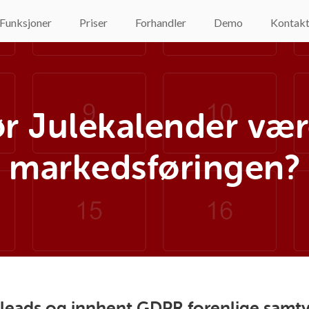
Funksjoner
Priser
Forhandler
Demo
Kontak
r Julekalender vær
markedsføringen?
e leads og innhent GDPR forenlige samt